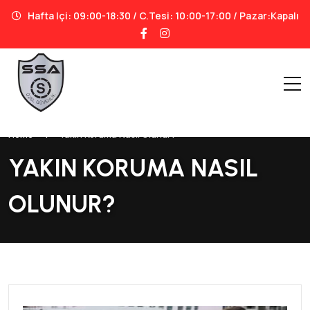
Hafta Içi: 09:00-18:30 / C.tesi: 10:00-17:00 / Pazar:Kapalı
Home
|
Yakın Koruma Nasıl Olunur?
YAKIN KORUMA NASIL
OLUNUR?