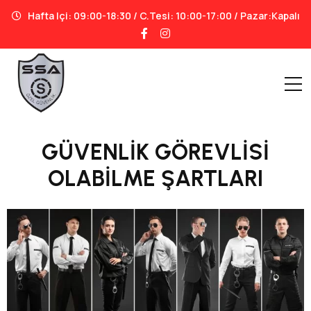
Hafta Içi: 09:00-18:30 / C.tesi: 10:00-17:00 / Pazar:Kapalı
GÜVENLİK GÖREVLİSİ
OLABİLME ŞARTLARI