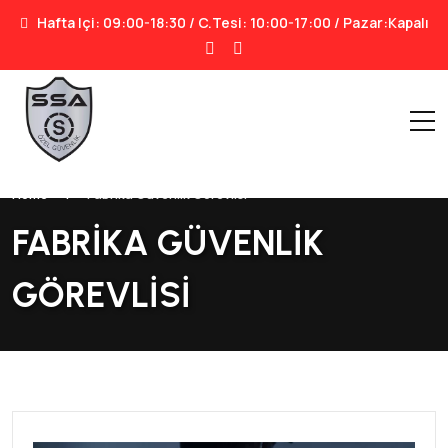
Hafta Içi: 09:00-18:30 / C.tesi: 10:00-17:00 / Pazar:Kapalı
Home
|
Fabrika Güvenlik Görevlisi
FABRIKA GÜVENLIK
GÖREVLISI