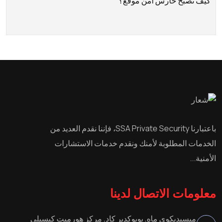
كيف تصبح حارس أمن موقع؟
باعتبارنا SSA Private Security، فإننا نقدم العديد من
الخدمات المطلوبة لأمنك ونقدم خدمات الاستشارات
الأمنية...
معلومات الاتصال لدينا
ميسيديكوي ماه. بويوكدير كاد. مركز هورميت كيسيلي