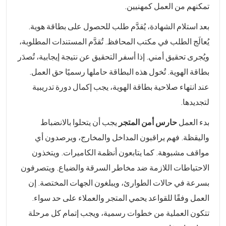
تمكنهم من العمل كمهنيين.
بعد استلام الشهادة، يُقدَّم طلب للحصول على بطاقة هوية.
يُعالَج الطلب في مكتب المحافظ. تُقدَّم المستندات المطلوبة،
ويُجرى تحقيق أمني. إذا أسفر التحقيق عن نتيجة إيجابية، تُصدَر
بطاقة الهوية. تُخول هذه البطاقة حاملها رسميًا حق العمل.
عند انتهاء صلاحية بطاقة الهوية، يجب إكمال دورة تدريبية
لتجديدها.
بدء العمل
حارس أمن المتجر
يجب أن يتحلوا بالانضباط
واليقظة. فهم يراقبون المداخل والمخارج، ويرصدون أي
مواقف مشبوهة. كما يتابعون أنظمة الكاميرات. ويتخذون
الاحتياطات اللازمة ضد مخاطر السرقة والضياع. ويتصرفون
بسرعة في حالات الطوارئ، ويبلغون الجهات المختصة. إن
العمل وفقًا للقواعد يحمي المتجر والعملاء على حد سواء.
تتكون العملية من خطوات رسمية، ويجب إتمام كل مرحلة