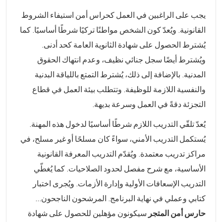
يجب على الراغبين في العمل كحراس أمن استيفاء الشروط
القانونية. ويُعدّ كون الشخص مواطنًا تركيًا شرطًا أساسيًا. كما
يُشترط الحصول على شهادة الثانوية العامة كحد أدنى.
ويُشترط أيضًا سجل جنائي نظيف، وعدم انتهاك الحقوق
المدنية. بالإضافة إلى ذلك، يُشترط التمتع باللياقة البدنية
والنفسية اللازمة للوظيفة. وتتطلب بيئة العمل في قطاع
التجزئة دقةً في العمل وسرعة بديهة.
يُعدّ تلقّي التدريب اللازم شرطًا أساسيًا لدخول هذه المهنة.
يُستكمل التدريب الأمني، سواءً كان مسلحًا أو غير مسلح، في
مراكز تدريب معتمدة. ويُقدّم التدريب المعرفة القانونية
الأساسية، مع شرح مفصل لحدود الصلاحيات. كما يُغطّي
التدريب الإسعافات الأولية وإدارة الأزمات. ويُجرى اختبار
كتابي وعملي في نهاية البرنامج. المرشحون الناجحون...
حارس أمن المتجر
سيكونون مؤهلين للحصول على شهادة