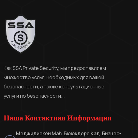
Как SSA Private Security, мы предоставляем
множество услуг, необходимых для вашей
безопасности, а также консультационные
услуги по безопасности...
Наша Контактная Информация
Меджидиекёй Mah. Бююкдере Кад. Бизнес-