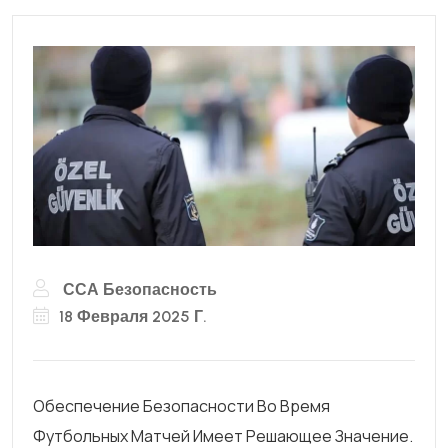
ССА Безопасность
18 Февраля 2025 Г.
Обеспечение Безопасности Во Время
Футбольных Матчей Имеет Решающее Значение.