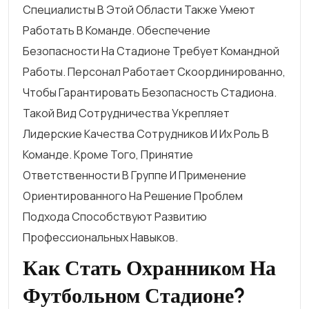
Специалисты В Этой Области Также Умеют
Работать В Команде. Обеспечение
Безопасности На Стадионе Требует Командной
Работы. Персонал Работает Скоординированно,
Чтобы Гарантировать Безопасность Стадиона.
Такой Вид Сотрудничества Укрепляет
Лидерские Качества Сотрудников И Их Роль В
Команде. Кроме Того, Принятие
Ответственности В Группе И Применение
Ориентированного На Решение Проблем
Подхода Способствуют Развитию
Профессиональных Навыков.
Как Стать Охранником На
Футбольном Стадионе?