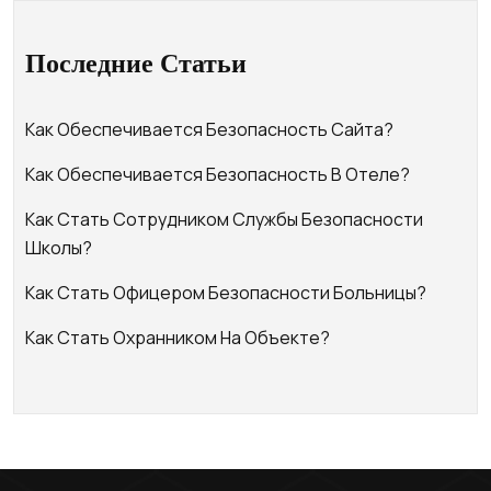
Последние Статьи
Как Обеспечивается Безопасность Сайта?
Как Обеспечивается Безопасность В Отеле?
Как Стать Сотрудником Службы Безопасности
Школы?
Как Стать Офицером Безопасности Больницы?
Как Стать Охранником На Объекте?