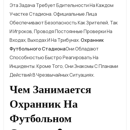
Эта Задача Требует Бдительности На Каждом
Участке Стадиона. Официальные Лица
Обеспечивают Безопасность Как Зрителей, Так
И Игроков, Проводя Постоянные Проверки На
Входах, Выходах И На Трибунах.
Охранник
Футбольного Стадиона
Они Обладают
Способностью Быстро Реагировать На
Инциденты. Кроме Того, Они Знакомы С Планами
Действий В Чрезвычайных Ситуациях.
Чем Занимается
Охранник На
Футбольном