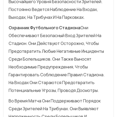
Высочайшего Уровня Безопасности Зрителей.
Постоянно Ведется Наблюдение На Входах,
Выходах, На Трибунах И На Парковках.
Охранник Футбольного Стадиона
Они
Обеспечивают Безопасный Вход Зрителей На
Стадион. Они Действуют Осторожно, Чтобы
Предотвратить Любые Негативные Инциденты
Среди Болельщиков. Они Также Выносят
Необходимые Предупреждения, Чтобы
Гарантировать Соблюдение Правил Стадиона.
На Входах Они Стараются Предотвратить
Потенциальные Угрозы, Проводя Досмотры.
Во Время Матча Они Поддерживают Порядок
Среди Зрителей На Трибунах. Они Выявляют
Напряженность Среди Болельщиков И