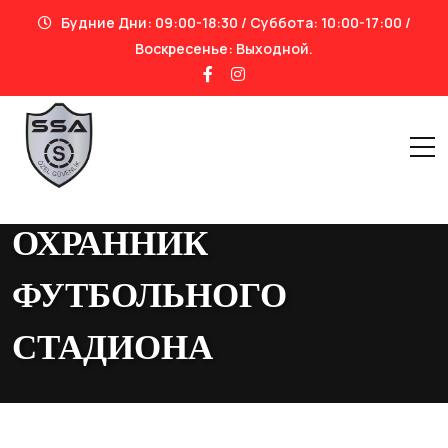
Будние Дни: 09:00-18:30 / Суббота: 10:00-17:00 /
Воскресенье: Выходной.
Дом
|
Охранник Футбольного Стадиона
ОХРАННИК
ФУТБОЛЬНОГО
СТАДИОНА