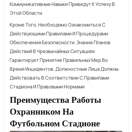
Коммуникативные Навыки Приведут К Успеху В
Этой Области.
Кроме Того, Необходимо Ознакомиться С
Действующими Правилами И Процедурами
Обеспечения Безопасности. Знание Планов
Действий В Чрезвычайных Ситуациях
Гарантирует Принятие Правильных Мер Во
Время Инцидентов. Должностные Лица Должны
Действовать В Соответствии С Правилами
Стадиона И Правовыми Нормами.
Преимущества Работы
Охранником На
Футбольном Стадионе