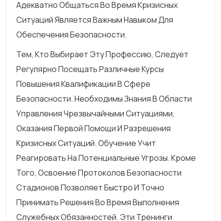
Адекватно Общаться Во Время Кризисных
Ситуаций Является Важным Навыком Для
Обеспечения Безопасности.
Тем, Кто Выбирает Эту Профессию, Следует
Регулярно Посещать Различные Курсы
Повышения Квалификации В Сфере
Безопасности. Необходимы Знания В Области
Управления Чрезвычайными Ситуациями,
Оказания Первой Помощи И Разрешения
Кризисных Ситуаций. Обучение Учит
Реагировать На Потенциальные Угрозы. Кроме
Того, Освоение Протоколов Безопасности
Стадионов Позволяет Быстро И Точно
Принимать Решения Во Время Выполнения
Служебных Обязанностей. Эти Тренинги