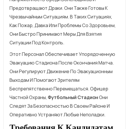
Предотвращают Драки. Они Также Готовы К
Чрезвычайным Ситуациям. В Таких Ситуациях,
Как Пожар, Давка Или Проблемы Со Здоровьем,
Они Быстро Принимают Меры Для Взятия
Ситуации Под Контроль.
Этот Персонал Обеспечивает Упорядоченную
Эвакуацию Стадиона После Окончания Матча.
Они Регулируют Движение По Эвакуационным
Выходам И Помогают Зрителям
Беспрепятственно Перемещаться.
Офицер
Частной Охраны
,
Футбольный Стадион
Они
Следят За Безопасностью В Своем Районе И
Оперативно Устраняют Любые Неполадки.
Требования К Кандидатам